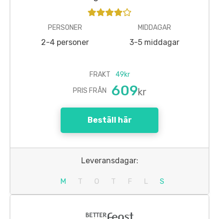
PERSONER
MIDDAGAR
2-4 personer
3-5 middagar
FRAKT
49kr
609
kr
PRIS FRÅN
Beställ här
Leveransdagar:
M
T
O
T
F
L
S