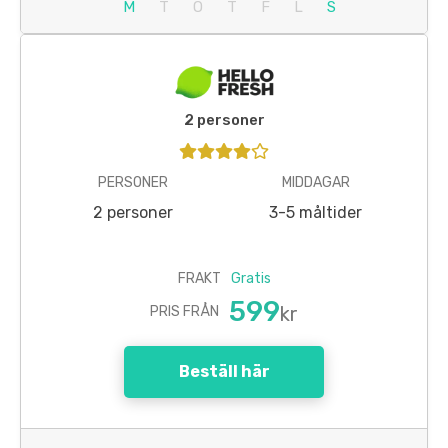
M
T
O
T
F
L
S
2 personer
PERSONER
MIDDAGAR
2 personer
3-5 måltider
FRAKT
Gratis
599
kr
PRIS FRÅN
Beställ här