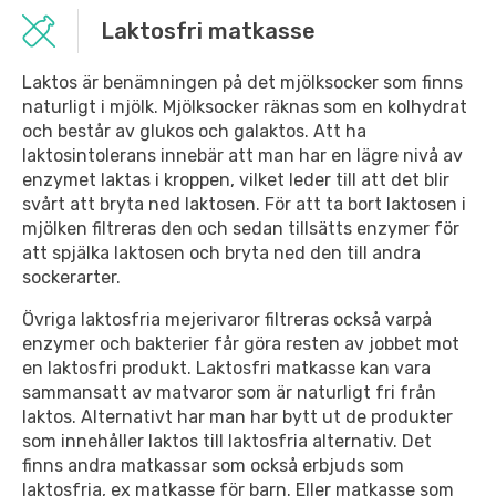
Laktosfri matkasse
Laktos är benämningen på det mjölksocker som finns
naturligt i mjölk. Mjölksocker räknas som en kolhydrat
och består av glukos och galaktos. Att ha
laktosintolerans innebär att man har en lägre nivå av
enzymet laktas i kroppen, vilket leder till att det blir
svårt att bryta ned laktosen. För att ta bort laktosen i
mjölken filtreras den och sedan tillsätts enzymer för
att spjälka laktosen och bryta ned den till andra
sockerarter.
Övriga laktosfria mejerivaror filtreras också varpå
enzymer och bakterier får göra resten av jobbet mot
en laktosfri produkt. Laktosfri matkasse kan vara
sammansatt av matvaror som är naturligt fri från
laktos. Alternativt har man har bytt ut de produkter
som innehåller laktos till laktosfria alternativ. Det
finns andra matkassar som också erbjuds som
laktosfria, ex matkasse för barn. Eller matkasse som