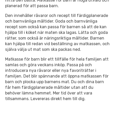
hitta den bästa. Matkasse för barn är noga utvald och
planerad för att passa barn.
Den innehåller råvaror och recept till färdigplanerade
och barnvänliga måltider. Goda och barnvänliga
recept som också kan passa för barnen så att de kan
hjälpa till i köket när maten ska lagas. Lätta och goda
rätter, som också är näringsriktiga måltider. Barnen
kan hjälpa till redan vid beställning av matkassen, och
själva välja ut mat som ska packas ned.
Matkasse för barn blir ett tillfälle för hela familjen att
samlas och göra veckans inköp. Passa på och
introducera nya råvaror eller nya favoriträtter i
familjen. Det blir spännande att öppna matkassen för
barn och plocka upp barnens mat. Du och dina barn
får hem färdigplanerade måltider utan att du
behöver lämna hemmet. Mer tid över att vara
tillsammans. Levereras direkt hem till dig.