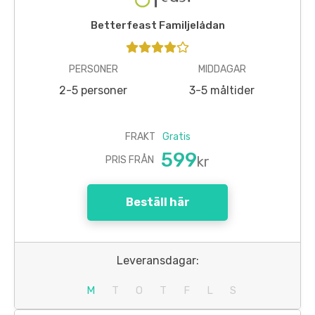
Betterfeast Familjelådan
PERSONER
MIDDAGAR
2-5 personer
3-5 måltider
FRAKT
Gratis
599
kr
PRIS FRÅN
Beställ här
Leveransdagar:
M
T
O
T
F
L
S