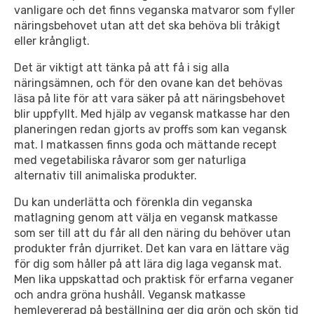
vanligare och det finns veganska matvaror som fyller
näringsbehovet utan att det ska behöva bli tråkigt
eller krångligt.
Det är viktigt att tänka på att få i sig alla
näringsämnen, och för den ovane kan det behövas
läsa på lite för att vara säker på att näringsbehovet
blir uppfyllt. Med hjälp av vegansk matkasse har den
planeringen redan gjorts av proffs som kan vegansk
mat. I matkassen finns goda och mättande recept
med vegetabiliska råvaror som ger naturliga
alternativ till animaliska produkter.
Du kan underlätta och förenkla din veganska
matlagning genom att välja en vegansk matkasse
som ser till att du får all den näring du behöver utan
produkter från djurriket. Det kan vara en lättare väg
för dig som håller på att lära dig laga vegansk mat.
Men lika uppskattad och praktisk för erfarna veganer
och andra gröna hushåll. Vegansk matkasse
hemlevererad på beställning ger dig grön och skön tid