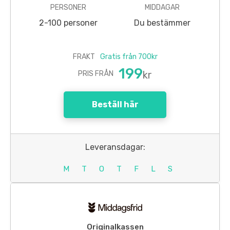
PERSONER
MIDDAGAR
2-100 personer
Du bestämmer
FRAKT
Gratis från 700kr
199
kr
PRIS FRÅN
Beställ här
Leveransdagar:
M
T
O
T
F
L
S
Originalkassen