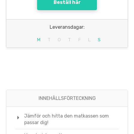
Beställ här
Leveransdagar:
M
T
O
T
F
L
S
INNEHÅLLSFÖRTECKNING
Jämför och hitta den matkassen som
passar dig!