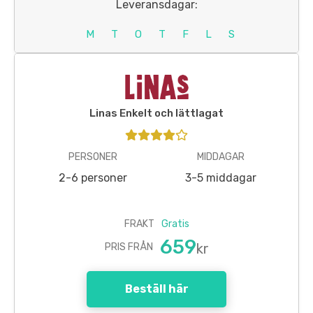
Leveransdagar:
M
T
O
T
F
L
S
Linas Enkelt och lättlagat
PERSONER
MIDDAGAR
2-6 personer
3-5 middagar
FRAKT
Gratis
659
kr
PRIS FRÅN
Beställ här