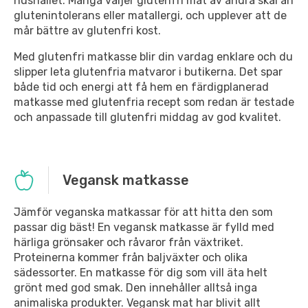
hushållet. Många väljer glutenfri mat av andra skäl än
glutenintolerans eller matallergi, och upplever att de
mår bättre av glutenfri kost.
Med glutenfri matkasse blir din vardag enklare och du
slipper leta glutenfria matvaror i butikerna. Det spar
både tid och energi att få hem en färdigplanerad
matkasse med glutenfria recept som redan är testade
och anpassade till glutenfri middag av god kvalitet.
Vegansk matkasse
Jämför veganska matkassar för att hitta den som
passar dig bäst! En vegansk matkasse är fylld med
härliga grönsaker och råvaror från växtriket.
Proteinerna kommer från baljväxter och olika
sädessorter. En matkasse för dig som vill äta helt
grönt med god smak. Den innehåller alltså inga
animaliska produkter. Vegansk mat har blivit allt