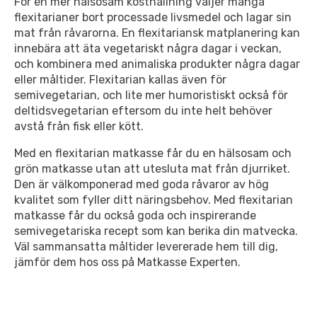
För en mer hälsosam kosthållning väljer många
flexitarianer bort processade livsmedel och lagar sin
mat från råvarorna. En flexitariansk matplanering kan
innebära att äta vegetariskt några dagar i veckan,
och kombinera med animaliska produkter några dagar
eller måltider. Flexitarian kallas även för
semivegetarian, och lite mer humoristiskt också för
deltidsvegetarian eftersom du inte helt behöver
avstå från fisk eller kött.
Med en flexitarian matkasse får du en hälsosam och
grön matkasse utan att utesluta mat från djurriket.
Den är välkomponerad med goda råvaror av hög
kvalitet som fyller ditt näringsbehov. Med flexitarian
matkasse får du också goda och inspirerande
semivegetariska recept som kan berika din matvecka.
Väl sammansatta måltider levererade hem till dig,
jämför dem hos oss på Matkasse Experten.