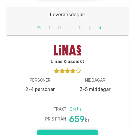
Leveransdagar:
M
T
O
T
F
L
S
Linas Klassiskt
PERSONER
MIDDAGAR
2-4 personer
3-5 middagar
FRAKT
Gratis
659
kr
PRIS FRÅN